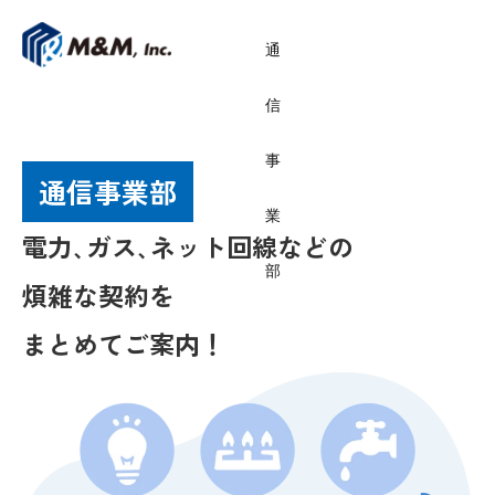
通
信
事
通信事業部
業
電力､ガス､ネット回線などの
部
煩雑な契約を
まとめてご案内！